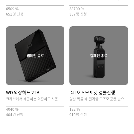
6509 %
38700 %
651
명 신청
387
명 신청
캠페인 종료
캠페인 종료
WD 외장하드 2TB
DJI 오즈모포켓 앵콜진행
크레브에서 제공하는 외장하드 사용하시고 용량 걱정없는 유튜버 되세요!
영상 찍을 때 편리한 오즈모 포켓 받으시고 영상을 찍어보세요~!
4040 %
182 %
404
명 신청
910
명 신청