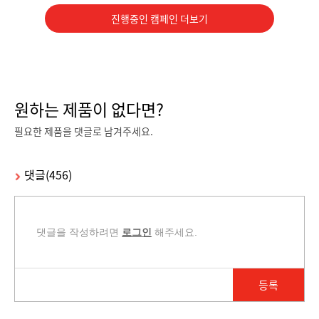
진행중인 캠페인 더보기
캠페인 종료
캠페인 종료
원하는 제품이 없다면?
필요한 제품을 댓글로 남겨주세요.
홍콩가서 에어팟 프로 사기!
고프로 히어로 8 블랙
직접 홍콩에가서 이어팟 프로 사온 후 방수 테스트 진행해주실 유튜버 구합니다~!
요즘 핫한 고프로 히어로8 크레브에서 지원해드립니다~ 액티비티한 영상을 찍어보세요~!
댓글(456)
23200 %
31030 %
232
명 신청
3103
명 신청
댓글을 작성하려면
로그인
해주세요.
등록
캠페인 종료
캠페인 종료