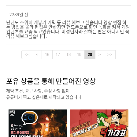
2289일 전
닌텐도 스위치 개봉기 기믹 등 리뷰 해보고 싶습니다 영상 편집 하
캠페인 종료
캠페인 종료
는 방법을 몰라 편집은 안하지만 핸드폰으로 화면 녹화를 켜서 게임
컨텐츠를 요즘 찍고있습니다. 미성년자라 잘하는 편은 아니지만 꼭
리뷰 해보고싶습니다.
<<
<
16
17
18
19
20
>
>>
앱코 초경량 게이밍 헤드셋
로지텍 게이밍 마우스
앱코 해커 N550 진동 초경량 게이밍헤드셋 받아보세요
로지텍 G102 PRODIGY 게이밍 마우스 사용해보세요
930 %
1870 %
포유 상품을 통해 만들어진 영상
93
명 신청
187
명 신청
제약 조건, 요구 사항, 수정 사항 없이
유튜버가 찍고 싶은대로 제작되고 있습니다.
캠페인 종료
캠페인 종료