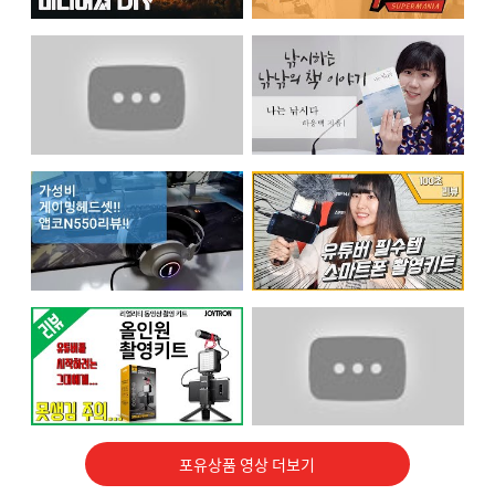
컴소닉 스탠드 마이크
에어샾 스마트마스크
크레브에서 제공하는 컴소닉 스탠드 마이크 받아보세요
마스크가 필수인 요즘, 특별한 마스크 받아보세요.
2490 %
566 %
249
명 신청
51
명 신청
캠페인 종료
캠페인 종료
로지텍 웹캠 C920
2차로지텍 웹캠 C920
포유상품 영상 더보기
로지텍 웹캠 C920 PRO WEBCAM 받고 영상을 찍어주세요
로지텍 웹캠 C920 PRO WEBCAM 받고 영상을 찍어주세요