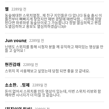
첼
2289일 전
동숲에대한 스위치열정.. 제 친구 지인들은 다 압니다 동숲 출시 이
틀전부터 뼈빠지게 찾았지만 매번 광탈에 매번낙첨... 이번에 정말
제주도 VLOG 찍을 유튜버
조이트론 HD20K 마이크
된다면 하루하루 동숲브이로그 가능합니다 정말 열심히찍고 편집
도열심히하고 홍보도 열심히하겠습니3@
4계절 내내 아름다운 제주도 VLOG로 찍어보세요~!
유튜버를 위한 USB 스튜디오 마이크 풀키트 HD20K
6550 %
7109 %
655
명 신청
711
명 신청
Jun young
2289일 전
닌텐도 스위치를 통해 시청자 분들 께 유익하고 재미있는 영상을 만
들 고 싶어요 !
현진감래
2289일 전
스위치 꼭 사용해보고 싶었는데 당첨 되면 좋을 것 같네요.
캠페인 종료
캠페인 종료
소소한._.밍제
2289일 전
돈이 없어서 스위치를 만든 영상이 있는데, 이번 스위치 리뷰와 함
께하면 시너지가 더 터질 것 같습니다.
소니액션 FDR-X3000
조이트론 ASMR 마이크
크레브에서 제공하는 소니액션캠 FDR-X3000
유튜버를 위한 조이트론 ASMR 마이크
[희진이의 일상]