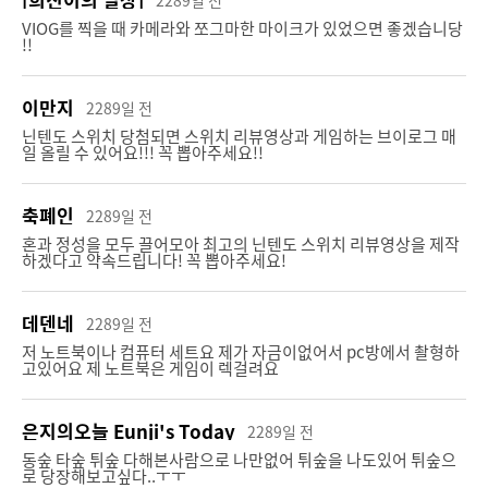
2289일 전
VIOG를 찍을 때 카메라와 쪼그마한 마이크가 있었으면 좋겠습니당
9470 %
4900 %
!!
947
명 신청
49
명 신청
이만지
2289일 전
닌텐도 스위치 당첨되면 스위치 리뷰영상과 게임하는 브이로그 매
일 올릴 수 있어요!!! 꼭 뽑아주세요!!
캠페인 종료
캠페인 종료
축폐인
2289일 전
혼과 정성을 모두 끌어모아 최고의 닌텐도 스위치 리뷰영상을 제작
하겠다고 약속드립니다! 꼭 뽑아주세요!
데덴네
2289일 전
청축 기계식키보드
조이트론 스마트폰 올인원
저 노트북이나 컴퓨터 세트요 제가 자금이없어서 pc방에서 촬형하
프로페셔널 청축 기계식 키보드 JTMK-101 조이트론
유튜버를 위한 조이트론 스마트폰 올인원 촬영키트
고있어요 제 노트북은 게임이 렉걸려요
980 %
2550 %
49
명 신청
255
명 신청
은지의오늘 Eunji's Today
2289일 전
동숲 타숲 튀숲 다해본사람으로 나만없어 튀숲을 나도있어 튀숲으
로 당장해보고싶다..ㅜㅜ