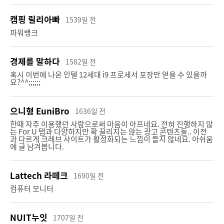
9470 %
4900 %
캠핑 릴리아빠
1539일 전
947
명 신청
49
명 신청
파워뱅크
경제를 말하다
1582일 전
혹시 이번에 나온 인텔 12세대 i9 프로세서 포장만 얻을 수 있을까
요?^^;;;;;;
캠페인 종료
캠페인 종료
으니형 EuniBro
1636일 전
한때 자주 이용했던 사람으로써 마음이 아프네요. 전혀 진행하지 않
는 For U 탭과 다양하지만 확 끌리지는 않는 광고 콘텐츠들.. 이전
과 다르게 크레브 사이트가 활성화되는 느낌이 들지 않네요. 아쉬움
에 글 남겨봅니다.
청축 기계식키보드
조이트론 스마트폰 올인원
프로페셔널 청축 기계식 키보드 JTMK-101 조이트론
유튜버를 위한 조이트론 스마트폰 올인원 촬영키트
Lattech 라떼크
1690일 전
980 %
2550 %
컴퓨터 모니터
49
명 신청
255
명 신청
NUIT누잇
1707일 전