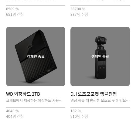
6509 %
38700 %
651
명 신청
387
명 신청
캠페인 종료
캠페인 종료
WD 외장하드 2TB
DJI 오즈모포켓 앵콜진행
크레브에서 제공하는 외장하드 사용하시고 용량 걱정없는 유튜버 되세요!
영상 찍을 때 편리한 오즈모 포켓 받으시고 영상을 찍어보세요~!
4040 %
182 %
404
명 신청
910
명 신청