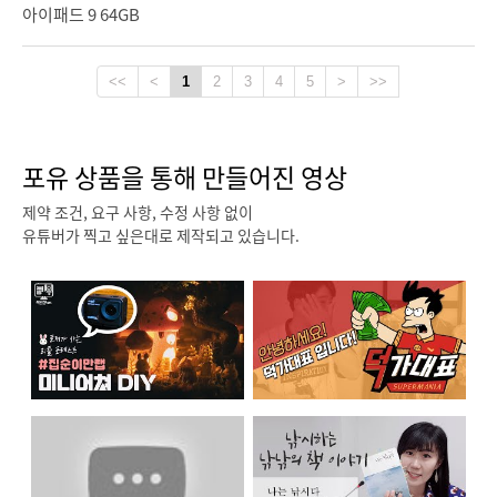
아이패드 9 64GB
캠페인 종료
캠페인 종료
<<
<
1
2
3
4
5
>
>>
포유 상품을 통해 만들어진 영상
제약 조건, 요구 사항, 수정 사항 없이
앱코 초경량 게이밍 헤드셋
로지텍 게이밍 마우스
유튜버가 찍고 싶은대로 제작되고 있습니다.
앱코 해커 N550 진동 초경량 게이밍헤드셋 받아보세요
로지텍 G102 PRODIGY 게이밍 마우스 사용해보세요
930 %
1870 %
93
명 신청
187
명 신청
캠페인 종료
캠페인 종료