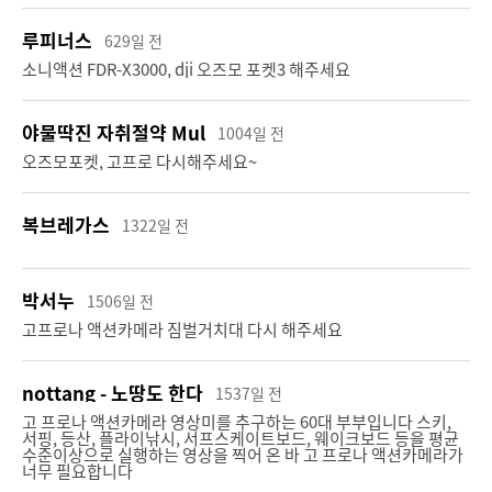
루피너스
629일 전
소니액션 FDR-X3000, dji 오즈모 포켓3 해주세요
제주도 VLOG 찍을 유튜버
조이트론 HD20K 마이크
4계절 내내 아름다운 제주도 VLOG로 찍어보세요~!
유튜버를 위한 USB 스튜디오 마이크 풀키트 HD20K
야물딱진 자취절약 Mul
1004일 전
6550 %
7109 %
오즈모포켓, 고프로 다시해주세요~
655
명 신청
711
명 신청
복브레가스
1322일 전
박서누
1506일 전
캠페인 종료
캠페인 종료
고프로나 액션카메라 짐벌거치대 다시 해주세요
nottang - 노땅도 한다
1537일 전
고 프로나 액션카메라 영상미를 추구하는 60대 부부입니다 스키,
서핑, 등산, 플라이낚시, 서프스케이트보드, 웨이크보드 등을 평균
수준이상으로 실행하는 영상을 찍어 온 바 고 프로나 액션카메라가
소니액션 FDR-X3000
조이트론 ASMR 마이크
너무 필요합니다
크레브에서 제공하는 소니액션캠 FDR-X3000
유튜버를 위한 조이트론 ASMR 마이크