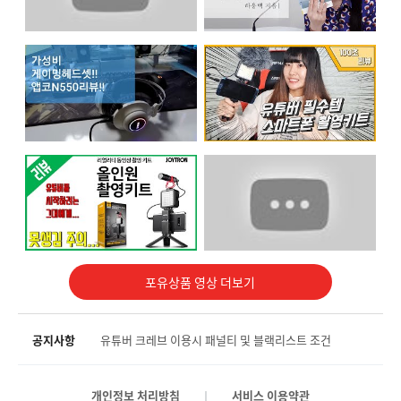
컴소닉 스탠드 마이크
에어샾 스마트마스크
크레브에서 제공하는 컴소닉 스탠드 마이크 받아보세요
마스크가 필수인 요즘, 특별한 마스크 받아보세요.
2490 %
566 %
249
명 신청
51
명 신청
캠페인 종료
캠페인 종료
포유상품 영상 더보기
공지사항
유튜버 크레브 이용시 패널티 및 블랙리스트 조건
로지텍 웹캠 C920
2차로지텍 웹캠 C920
개인정보 처리방침
서비스 이용약관
로지텍 웹캠 C920 PRO WEBCAM 받고 영상을 찍어주세요
로지텍 웹캠 C920 PRO WEBCAM 받고 영상을 찍어주세요