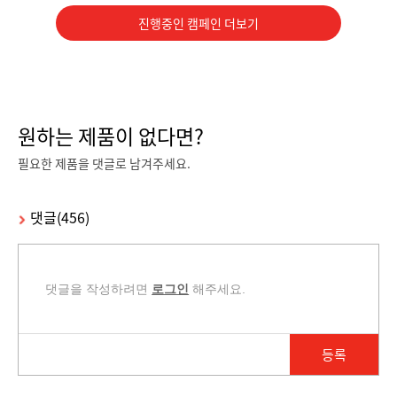
진행중인 캠페인 더보기
캠페인 종료
캠페인 종료
원하는 제품이 없다면?
필요한 제품을 댓글로 남겨주세요.
홍콩가서 에어팟 프로 사기!
고프로 히어로 8 블랙
직접 홍콩에가서 이어팟 프로 사온 후 방수 테스트 진행해주실 유튜버 구합니다~!
요즘 핫한 고프로 히어로8 크레브에서 지원해드립니다~ 액티비티한 영상을 찍어보세요~!
댓글(456)
23200 %
31030 %
232
명 신청
3103
명 신청
댓글을 작성하려면
로그인
해주세요.
등록
캠페인 종료
캠페인 종료