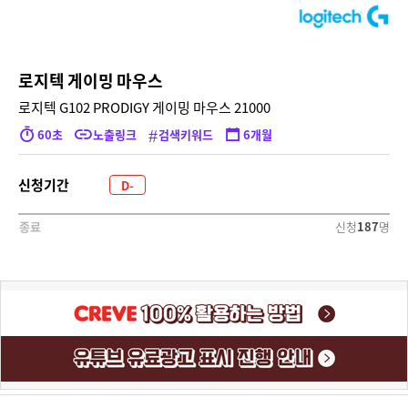
로지텍 게이밍 마우스
로지텍 G102 PRODIGY 게이밍 마우스 21000
#
60초
노출링크
검색키워드
6개월
신청기간
D-
2384
신청
187
명
종료