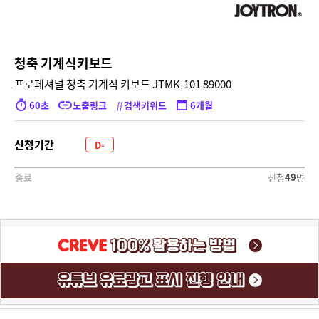
청축 기계식키보드
프로페셔널 청축 기계식 키보드 JTMK-101 89000
#
60초
노출링크
검색키워드
6개월
신청기간
D-
2412
신청
49
명
종료