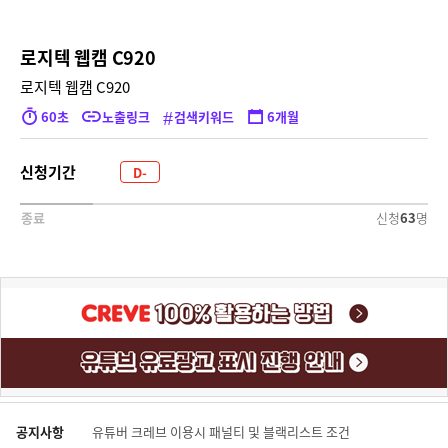
로지텍 웹캠 C920
로지텍 웹캠 C920
#
60초
노출링크
검색키워드
6개월
신청기간
D-
2106
신청
63
명
종료
공지사항
유튜버 크레브 이용시 패널티 및 블랙리스트 조건