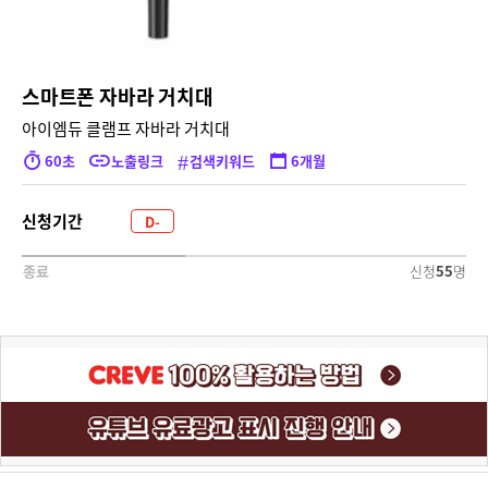
스마트폰 자바라 거치대
아이엠듀 클램프 자바라 거치대
#
60초
노출링크
검색키워드
6개월
신청기간
D-
2135
신청
55
명
종료