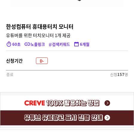
한성컴퓨터 휴대용터치 모니터
유튜버를 위한 터치모니터 1개 제공
#
60초
노출링크
검색키워드
6개월
신청기간
D-
2170
신청
157
명
종료