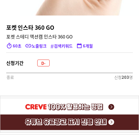
포켓 인스타 360 GO
포켓 스테디 액션캠 인스타 360 GO
#
60초
노출링크
검색키워드
6개월
신청기간
D-
2170
신청
203
명
종료