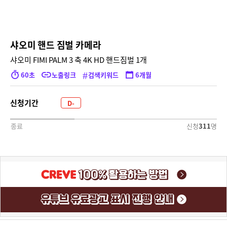
샤오미 핸드 짐벌 카메라
샤오미 FIMI PALM 3 축 4K HD 핸드짐벌 1개
#
60초
노출링크
검색키워드
6개월
신청기간
D-
2200
신청
311
명
종료