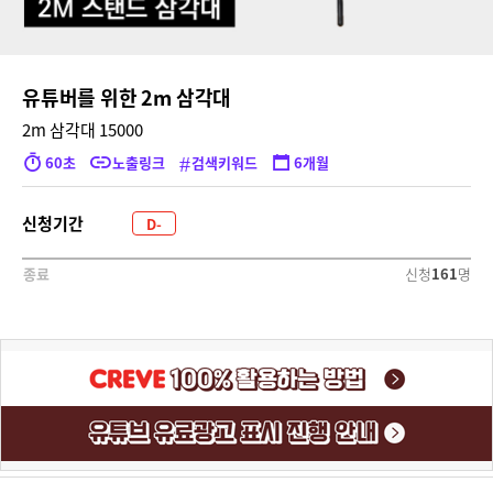
유튜버를 위한 2m 삼각대
2m 삼각대 15000
#
60초
노출링크
검색키워드
6개월
신청기간
D-
2302
신청
161
명
종료